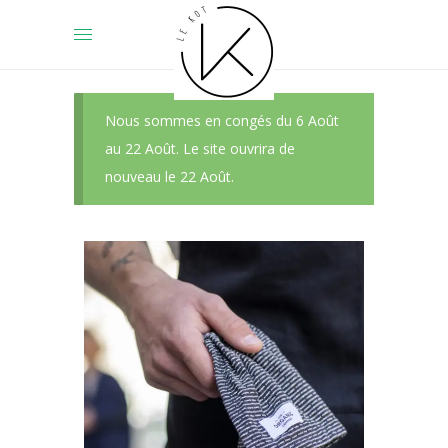
Nous sommes en congés du 6 Août
au 22 Août. Le site ouvrira de
nouveau le 22 Août.