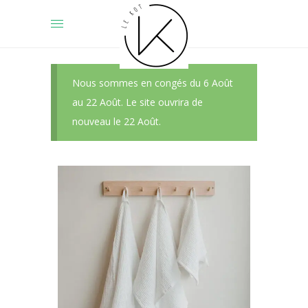
Nous sommes en congés du 6 Août
au 22 Août. Le site ouvrira de
nouveau le 22 Août.