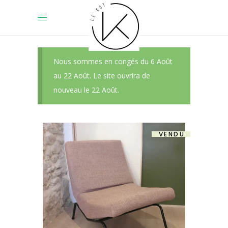
Nous sommes en congés du 6 Août
au 22 Août. Le site ouvrira de
nouveau le 22 Août.
VENDU